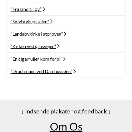
“Fra land til by”
“Sølvbryllupstalen”
“Landsbykirke i storbyen”
“Kirken ved grusvejen”
“En cigarruller kom forbi”
“Drachmann ved Damhussøen”
↓ Indsende plakater og feedback ↓
Om Os