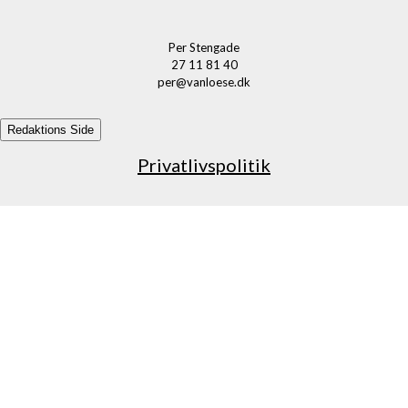
Per Stengade
27 11 81 40
per@vanloese.dk
Redaktions Side
Privatlivspolitik