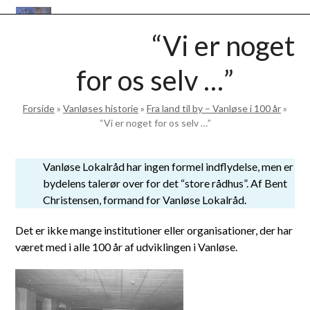
Skip
Open
Close
to
VANLØSEBASEN
“Vi er noget
mobile
mobile
content
menu
menu
for os selv …”
Forside
»
Vanløses historie
»
Fra land til by – Vanløse i 100 år
»
“Vi er noget for os selv …”
Vanløse Lokalråd har ingen formel indflydelse, men er
bydelens talerør over for det “store rådhus”. Af Bent
Christensen, formand for Vanløse Lokalråd.
Det er ikke mange institutioner eller organisationer, der har
været med i alle 100 år af udviklingen i Vanløse.