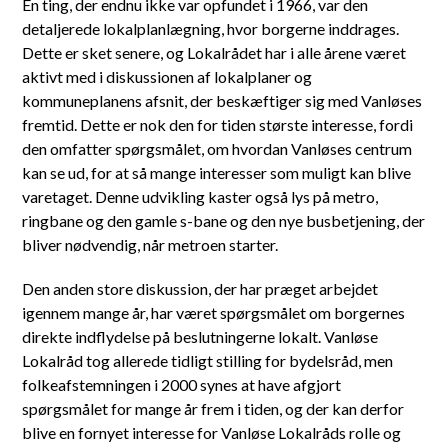
En ting, der endnu ikke var opfundet i 1966, var den
detaljerede lokalplanlægning, hvor borgerne inddrages.
Dette er sket senere, og Lokalrådet har i alle årene været
aktivt med i diskussionen af lokalplaner og
kommuneplanens afsnit, der beskæftiger sig med Vanløses
fremtid. Dette er nok den for tiden største interesse, fordi
den omfatter spørgsmålet, om hvordan Vanløses centrum
kan se ud, for at så mange interesser som muligt kan blive
varetaget. Denne udvikling kaster også lys på metro,
ringbane og den gamle s-bane og den nye busbetjening, der
bliver nødvendig, når metroen starter.
Den anden store diskussion, der har præget arbejdet
igennem mange år, har været spørgsmålet om borgernes
direkte indflydelse på beslutningerne lokalt. Vanløse
Lokalråd tog allerede tidligt stilling for bydelsråd, men
folkeafstemningen i 2000 synes at have afgjort
spørgsmålet for mange år frem i tiden, og der kan derfor
blive en fornyet interesse for Vanløse Lokalråds rolle og