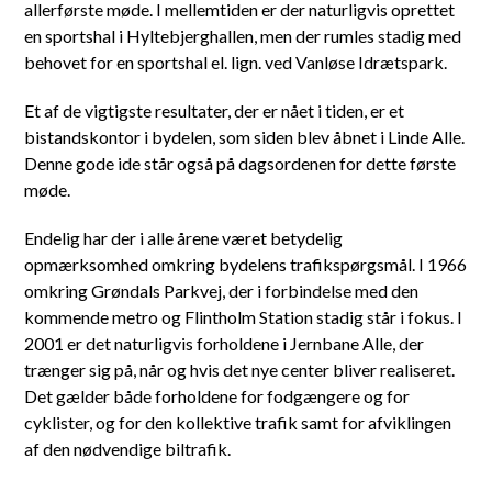
allerførste møde. I mellemtiden er der naturligvis oprettet
en sportshal i Hyltebjerghallen, men der rumles stadig med
behovet for en sportshal el. lign. ved Vanløse Idrætspark.
Et af de vigtigste resultater, der er nået i tiden, er et
bistandskontor i bydelen, som siden blev åbnet i Linde Alle.
Denne gode ide står også på dagsordenen for dette første
møde.
Endelig har der i alle årene været betydelig
opmærksomhed omkring bydelens trafikspørgsmål. I 1966
omkring Grøndals Parkvej, der i forbindelse med den
kommende metro og Flintholm Station stadig står i fokus. I
2001 er det naturligvis forholdene i Jernbane Alle, der
trænger sig på, når og hvis det nye center bliver realiseret.
Det gælder både forholdene for fodgængere og for
cyklister, og for den kollektive trafik samt for afviklingen
af den nødvendige biltrafik.