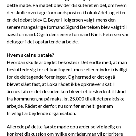
dette møde. På mødet blev der diskuteret en del, om hvem
der skulle overtage formandsposten i Lokalrådet, og efter
en del debat blev E. Beyer Holgersen valgt, mens den
senere mangeårige formand Sigurd Bertelsen blev valgt til
næstformand. Også den senere formand Niels Petersen var
deltager i det opstartende arbejde.
Hvem skal nu betale?
Hvordan skulle arbejdet bekostes? Det endte med, at man
besluttede sig for et kontingent, mere eller mindre frivilligt
for de deltagende foreninger. Og hermed er det også
blevet slået fast, at Lokalrådet ikke opkræver skat. I
årenes løb er det desuden kun blevet et beskedent tilskud
fra kommunen, nu på maks. kr. 25.000 til alt det praktiske
arbejde. Rådet er derfor, nu som før en helt igennem
frivilligt arbejdende organisation.
Allerede på dette første møde optræder selvfølgelig en
konkret diskussion om hvilke områder, man vil prioritere