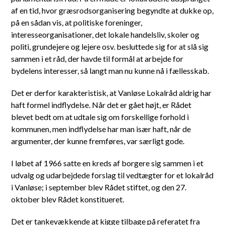
af en tid, hvor græsrodsorganisering begyndte at dukke op,
på en sådan vis, at politiske foreninger,
interesseorganisationer, det lokale handelsliv, skoler og
politi, grundejere og lejere osv. besluttede sig for at slå sig
sammen i et råd, der havde til formål at arbejde for
bydelens interesser, så langt man nu kunne nå i fællesskab.
Det er derfor karakteristisk, at Vanløse Lokalråd aldrig har
haft formel indflydelse. Når det er gået højt, er Rådet
blevet bedt om at udtale sig om forskellige forhold i
kommunen, men indflydelse har man især haft, når de
argumenter, der kunne fremføres, var særligt gode.
I løbet af 1966 satte en kreds af borgere sig sammen i et
udvalg og udarbejdede forslag til vedtægter for et lokalråd
i Vanløse; i september blev Rådet stiftet, og den 27.
oktober blev Rådet konstitueret.
Det er tankevækkende at kigge tilbage på referatet fra