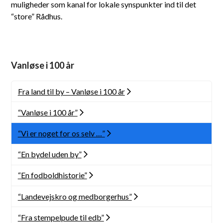
muligheder som kanal for lokale synspunkter ind til det
“store” Rådhus.
Vanløse i 100 år
Fra land til by – Vanløse i 100 år
“Vanløse i 100 år”
“Vi er noget for os selv …”
“En bydel uden by”
“En fodboldhistorie”
“Landevejskro og medborgerhus”
“Fra stempelpude til edb”