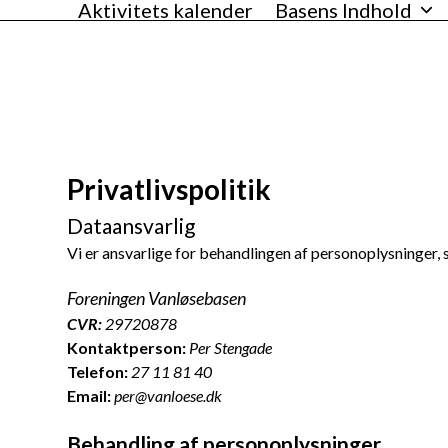
Aktivitets kalender
Basens Indhold
Skip
VANLØSEBASEN
to
content
Privatlivspolitik
Dataansvarlig
Vi er ansvarlige for behandlingen af personoplysninger,
Foreningen Vanløsebasen
CVR:
29720878
Kontaktperson:
Per Stengade
Telefon:
27 11 81 40
Email:
per@vanloese.dk
Behandling af personoplysninger