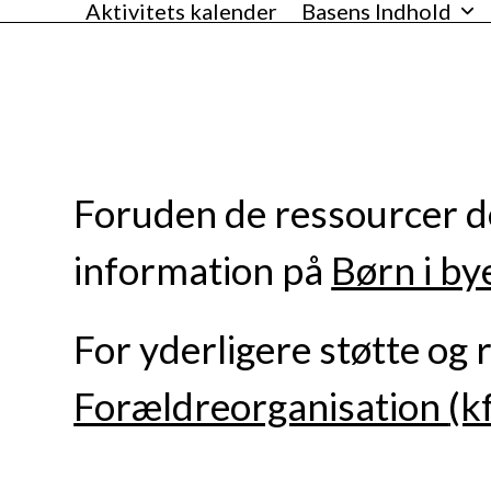
Aktivitets kalender
Basens Indhold
Skip
VANLØSEBASEN
to
content
Foruden de ressourcer d
information på
Børn i by
For yderligere støtte og 
Forældreorganisation
(k