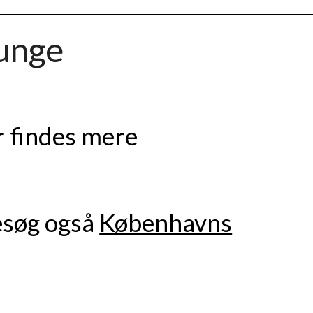
unge
r findes mere
besøg også
Københavns