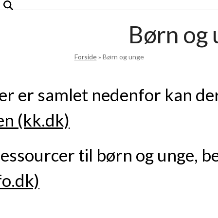
Børn og 
Forside
»
Børn og unge
er er samlet nedenfor kan de
en (kk.dk)
ressourcer til børn og unge, 
fo.dk)