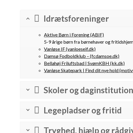
Idrætsforeninger
Aktive Børn i Forening (ABIF)
5-9 årige børn fra børnehaver og fritidshje
Vanløse IF (vanloeseif.dk)
Damsø Fodboldklub – (fcdamsoe.dk)
Bellahøj Friluftsbad | SvømKBH (kk.dk)
Vanløse Skatepark | Find dit nye hold (motiv
Skoler og daginstitutio
Legepladser og fritid
Tryghed, hjælp og rådgi