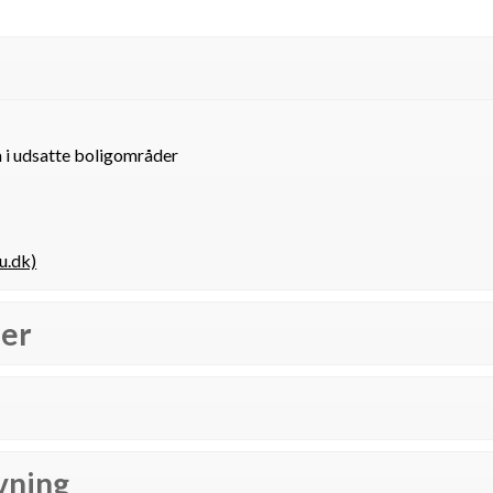
m i udsatte boligområder
u.dk)
ner
vning