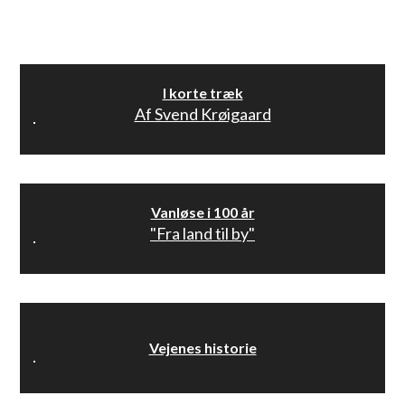
I korte træk
Af Svend Krøigaard
Vanløse i 100 år
"Fra land til by"
Vejenes historie