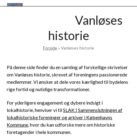
Skip
Open
Close
to
VANLØSEBASEN
Vanløses
mobile
mobile
content
menu
menu
historie
Forside
»
Vanløses historie
På denne side finder du en samling af forskellige skrivelser
om Vanløses historie, skrevet af foreningens passionerede
medlemmer. Vi ønsker at dele vores kærlighed til bydelens
rige fortid og nutidige transformationer.
For yderligere engagement og dybere indsigt i
lokalhistorie, henviser vi til
SLAK | Sammenslutningen af
lokalhistoriske foreninger og arkiver i Københavns
Kommune
, hvor du kan udforske mere om historiske
foretagender i hele kommunen.