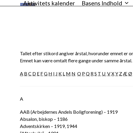
Aktivitets kalender
Basens Indhold
Skip
VANLØSEBASEN
to
content
Tallet efter stikord angiver årstal, hvorunder emnet er o
Emnet kan være omtalt flere gange under samme årstal.
A
B
C
D
E
F
G
H
I
J
K
L
M
N
O
P
Q
R
S
T
U
V
X
Y
Z
Æ
Ø
A
AAB (Arbejdernes Andels Boligforening) – 1919
Absalon, biskop – 1186
Adventskirken – 1919, 1944