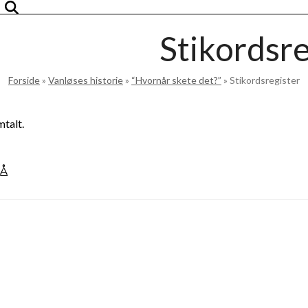
Stikordsre
Forside
»
Vanløses historie
»
“Hvornår skete det?”
»
Stikordsregister
mtalt.
Å