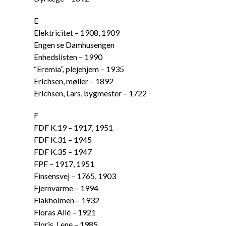
E
Elektricitet – 1908, 1909
Engen se Damhusengen
Enhedslisten – 1990
“Eremia”, plejehjem – 1935
Erichsen, møller – 1892
Erichsen, Lars, bygmester – 1722
F
FDF K.19 – 1917, 1951
FDF K.31 – 1945
FDF K.35 – 1947
FPF – 1917, 1951
Finsensvej – 1765, 1903
Fjernvarme – 1994
Flakholmen – 1932
Floras Allé – 1921
Floris, Lene – 1985