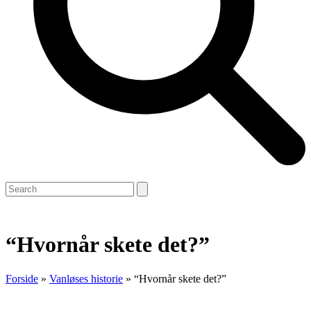
Open
Close
Search
mobile
mobile
menu
menu
“Hvornår skete det?”
Forside
»
Vanløses historie
»
“Hvornår skete det?”