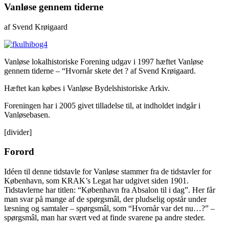
Vanløse gennem tiderne
af Svend Krøigaard
Vanløse lokalhistoriske Forening udgav i 1997 hæftet Vanløse
gennem tiderne – “Hvornår skete det ? af Svend Krøigaard.
Hæftet kan købes i Vanløse Bydelshistoriske Arkiv.
Foreningen har i 2005 givet tilladelse til, at indholdet indgår i
Vanløsebasen.
[divider]
Forord
Idéen til denne tidstavle for Vanløse stammer fra de tidstavler for
København, som KRAK’s Legat har udgivet siden 1901.
Tidstavlerne har titlen: “København fra Absalon til i dag”. Her får
man svar på mange af de spørgsmâl, der pludselig opstår under
læsning og samtaler – spørgsmâl, som “Hvornår var det nu…?” –
spørgsmâl, man har svært ved at finde svarene pa andre steder.