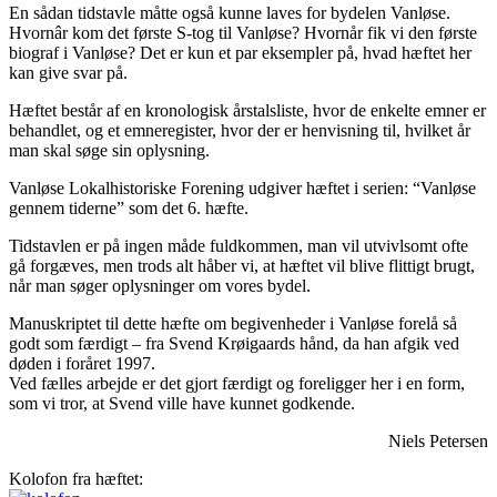
En sådan tidstavle måtte også kunne laves for bydelen Vanløse.
Hvornâr kom det første S-tog til Vanløse? Hvornår fik vi den første
biograf i Vanløse? Det er kun et par eksempler på, hvad hæftet her
kan give svar på.
Hæftet består af en kronologisk årstalsliste, hvor de enkelte emner er
behandlet, og et emneregister, hvor der er henvisning til, hvilket år
man skal søge sin oplysning.
Vanløse Lokalhistoriske Forening udgiver hæftet i serien: “Vanløse
gennem tiderne” som det 6. hæfte.
Tidstavlen er på ingen måde fuldkommen, man vil utvivlsomt ofte
gå forgæves, men trods alt håber vi, at hæftet vil blive flittigt brugt,
når man søger oplysninger om vores bydel.
Manuskriptet til dette hæfte om begivenheder i Vanløse forelå så
godt som færdigt – fra Svend Krøigaards hånd, da han afgik ved
døden i foråret 1997.
Ved fælles arbejde er det gjort færdigt og foreligger her i en form,
som vi tror, at Svend ville have kunnet godkende.
Niels Petersen
Kolofon fra hæftet: