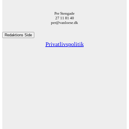
Per Stengade
27 11 81 40
per@vanloese.dk
Redaktions Side
Privatlivspolitik