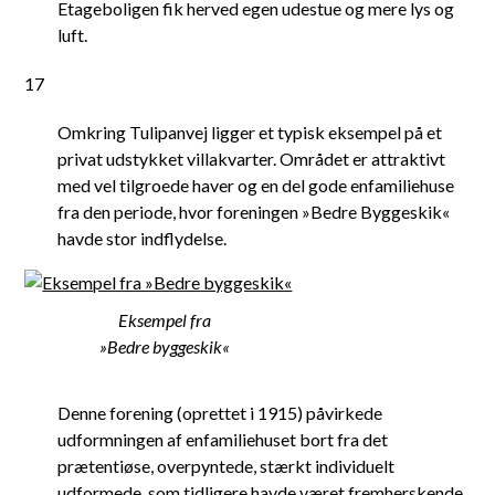
Etageboligen fik herved egen udestue og mere lys og
luft.
17
Omkring Tulipanvej ligger et typisk eksempel på et
privat udstykket villakvarter. Området er attraktivt
med vel tilgroede haver og en del gode enfamiliehuse
fra den periode, hvor foreningen »Bedre Byggeskik«
havde stor indflydelse.
Eksempel fra
»Bedre byggeskik«
Denne forening (oprettet i 1915) påvirkede
udformningen af enfamiliehuset bort fra det
prætentiøse, overpyntede, stærkt individuelt
udformede, som tidligere havde været fremherskende,