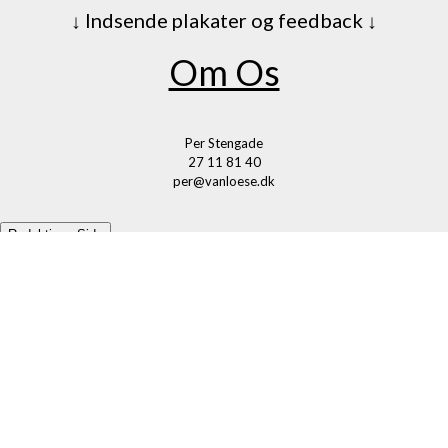
↓ Indsende plakater og feedback ↓
Om Os
Per Stengade
27 11 81 40
per@vanloese.dk
Redaktions Side
Privatlivspolitik