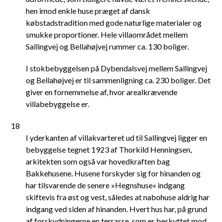
hen imod enkle huse præget af dansk
købstadstradition med gode naturlige materialer og
smukke proportioner. Hele villaområdet mellem
Sallingvej og Bellahøjvej rummer ca. 130 boliger.
I stokbebyggelsen på Dybendalsvej mellem Sallingvej
og Bellahøjvej er til sammenligning ca. 230 boliger. Det
giver en fornemmelse af, hvor arealkrævende
villabebyggelse er.
18
I yderkanten af villakvarteret ud til Sallingvej ligger en
bebyggelse tegnet 1923 af Thorkild Henningsen,
arkitekten som også var hovedkraften bag
Bakkehusene. Husene forskyder sig for hinanden og
har tilsvarende de senere »Hegnshuse« indgang
skiftevis fra øst og vest, således at nabohuse aldrig har
indgang ved siden af hinanden. Hvert hus har, på grund
af forskydningerne en terrasse, som er beskyttet mod