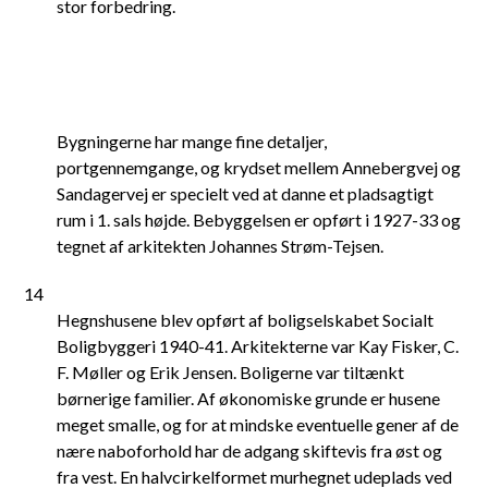
stor forbedring.
Bygningerne har mange fine detaljer,
portgennemgange, og krydset mellem Annebergvej og
Sandagervej er specielt ved at danne et pladsagtigt
rum i 1. sals højde. Bebyggelsen er opført i 1927-33 og
tegnet af arkitekten Johannes Strøm-Tejsen.
14
Hegnshusene blev opført af boligselskabet Socialt
Boligbyggeri 1940-41. Arkitekterne var Kay Fisker, C.
F. Møller og Erik Jensen. Boligerne var tiltænkt
børnerige familier. Af økonomiske grunde er husene
meget smalle, og for at mindske eventuelle gener af de
nære naboforhold har de adgang skiftevis fra øst og
fra vest. En halvcirkelformet murhegnet udeplads ved