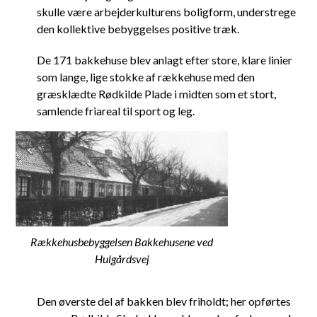
skulle være arbejderkulturens boligform, understrege
den kollektive bebyggelses positive træk.
De 171 bakkehuse blev anlagt efter store, klare linier
som lange, lige stokke af rækkehuse med den
græsklædte Rødkilde Plade i midten som et stort,
samlende friareal til sport og leg.
Rækkehusbebyggelsen Bakkehusene ved
Hulgårdsvej
Den øverste del af bakken blev friholdt; her opførtes