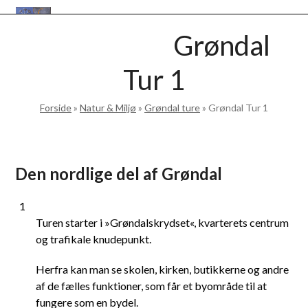
Skip
Open
Close
to
VANLØSEBASEN
Grøndal
mobile
mobile
content
menu
menu
Tur 1
Forside
»
Natur & Miljø
»
Grøndal ture
»
Grøndal Tur 1
Den nordlige del af Grøndal
1
Turen starter i »Grøndalskrydset«, kvarterets centrum
og trafikale knudepunkt.
Herfra kan man se skolen, kirken, butikkerne og andre
af de fælles funktioner, som får et byområde til at
fungere som en bydel.