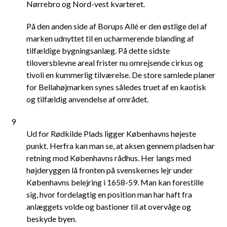
Nørrebro og Nord-vest kvarteret.
På den anden side af Borups Allé er den østlige del af
marken udnyttet til en ucharmerende blanding af
tilfældige bygningsanlæg. På dette sidste
tiloversblevne areal frister nu omrejsende cirkus og
tivoli en kummerlig tilværelse. De store samlede planer
for Bellahøjmarken synes således truet af en kaotisk
og tilfældig anvendelse af området.
9
Ud for Rødkilde Plads ligger Københavns højeste
punkt. Herfra kan man se, at aksen gennem pladsen har
retning mod Københavns rådhus. Her langs med
højderyggen lå fronten på svenskernes lejr under
Københavns belejring i 1658-59. Man kan forestille
sig, hvor fordelagtig en position man har haft fra
anlæggets volde og bastioner til at overvåge og
beskyde byen.