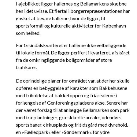
I øjeblikket ligger hallernes og Bellamarkens skæbne
hen i det uvisse. Et flertal i borgerrepræsentationen har
ønsket at bevare hallerne, hvor de ligger, til
sportsformål og kulturelle aktiviteter for København
som helhed.
For Grøndalskvarteret er hallerne ikke velbeliggende
til lokale formål. De ligger perifert i kvarteret, afskåret
fra de omkringliggende boligområder af store
trafikårer.
De oprindelige planer for området var, at der her skulle
opføres en bebyggelse af karakter som Bakkehusene
med friholdelse af bakketoppen og friarealerne i
forlængelse af Genforeningspladsens akse. Senere har
der været forslag til at anlægge Bellamarken som park
med træplantninger, græsklædte arealer, udendørs
sportsbaner, cirkusplads og fritidsgård med dyrehold,
en »Fælledpark« eller »Søndermark« for ydre