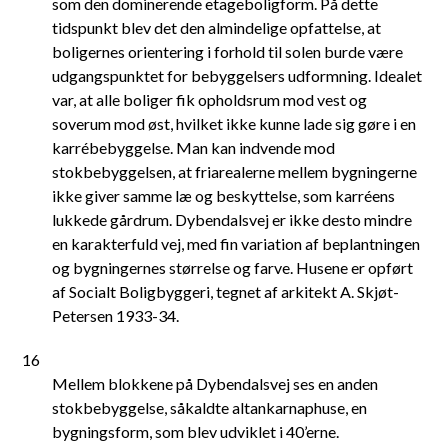
som den dominerende etageboligform. På dette
tidspunkt blev det den almindelige opfattelse, at
boligernes orientering i forhold til solen burde være
udgangspunktet for bebyggelsers udformning. Idealet
var, at alle boliger fik opholdsrum mod vest og
soverum mod øst, hvilket ikke kunne lade sig gøre i en
karrébebyggelse. Man kan indvende mod
stokbebyggelsen, at friarealerne mellem bygningerne
ikke giver samme læ og beskyttelse, som karréens
lukkede gårdrum. Dybendalsvej er ikke desto mindre
en karakterfuld vej, med fin variation af beplantningen
og bygningernes størrelse og farve. Husene er opført
af Socialt Boligbyggeri, tegnet af arkitekt A. Skjøt-
Petersen 1933-34.
16
Mellem blokkene på Dybendalsvej ses en anden
stokbebyggelse, såkaldte altankarnaphuse, en
bygningsform, som blev udviklet i 40’erne.