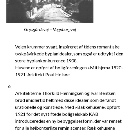
Grysgårdsvej – Vognborgvej
Vejen krummer svagt, inspireret af tidens romantiske
tyskpåvirkede byplanidealer, som også er udtrykt i den
store byplankonkurrence 1908.
Husene er opført af boligforeningen »Mit hjem« 1920-
1921. Arkitekt Poul Holsøe.
6
Arkitekterne Thorkild Henningsen og Ivar Bentsen
brød imidlertid helt med disse idealer, som de fandt
urationelle og kunstlede. Med »Bakkehusene« opført
1921 for det nystiftede boligselskab KAB
introduceredes en ny bebyggelsesform, der var renset
for alle højborgerlige reminiscenser. Rækkehusene