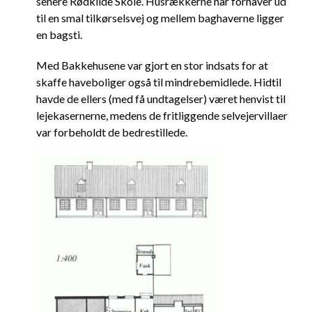
senere Rødkilde Skole. Husrækkerne har forhaver ud
til en smal tilkørselsvej og mellem baghaverne ligger
en bagsti.
Med Bakkehusene var gjort en stor indsats for at
skaffe haveboliger også til mindrebemidlede. Hidtil
havde de ellers (med få undtagelser) været henvist til
lejekasernerne, medens de fritliggende selvejervillaer
var forbeholdt de bedrestillede.