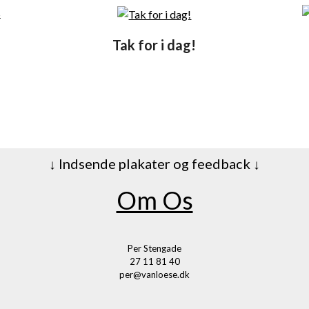
Tak for i dag!
n
↓ Indsende plakater og feedback ↓
Om Os
Per Stengade
27 11 81 40
per@vanloese.dk