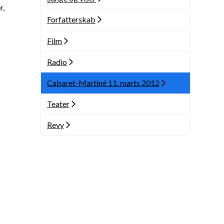
r,
Forfatterskab
Film
Radio
Cabaret-Martiné 11. marts 2012
Teater
Revy