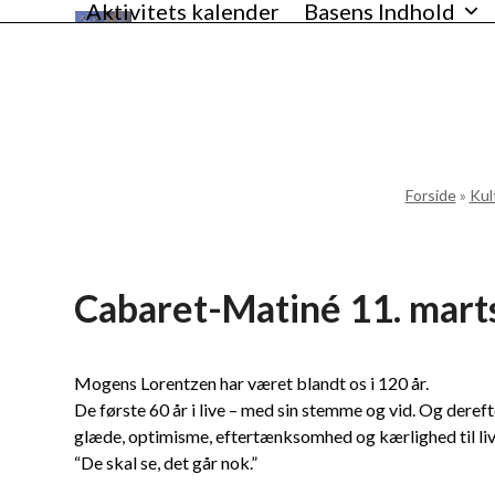
Aktivitets kalender
Basens Indhold
Skip
VANLØSEBASEN
to
content
Forside
»
Kult
Cabaret-Matiné 11. mart
Mogens Lorentzen har været blandt os i 120 år.
De første 60 år i live – med sin stemme og vid. Og deref
glæde, optimisme, eftertænksomhed og kærlighed til liv
“De skal se, det går nok.”