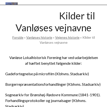
Skip
Open
Close
to
VANLØSEBASEN
Kilder til
mobile
mobile
content
menu
menu
Vanløses vejnavne
Forside
»
Vanløses historie
»
Vejenes historie
»
Kilder til
Vanløses vejnavne
Vanløse Lokalhistorisk Forening har ved udarbejdelsen
af hæftet benyttet følgende kilder:
Gadefortegnelse på microfilm (Kbhvns. Stadsarkiv)
Borgerrepræsentationsforhandlinger (Kbhvns. Stadsarkiv)
Sognearkiv for Brønshøj-Rødovre Kommune (1841-1901).
Forhandlingsprotokoller og journalsager (Kbhvns.
Stadsarkiv)