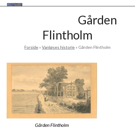
Skip
Open
Close
to
VANLØSEBASEN
Gården
mobile
mobile
content
menu
menu
Flintholm
Forside
»
Vanløses historie
»
Gården Flintholm
Gården Flintholm