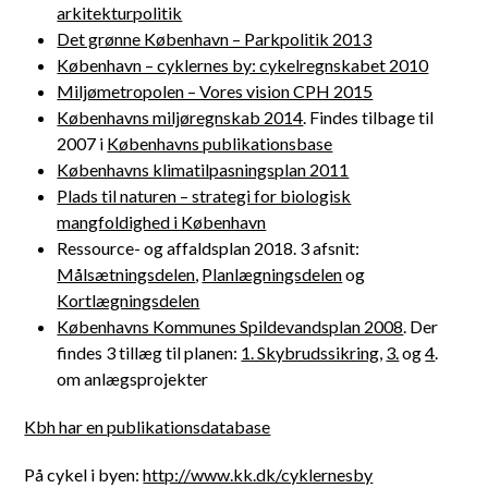
arkitekturpolitik
Det grønne København – Parkpolitik 2013
København – cyklernes by: cykelregnskabet 2010
Miljømetropolen – Vores vision CPH 2015
Københavns miljøregnskab 2014
. Findes tilbage til
2007 i
Københavns publikationsbase
Københavns klimatilpasningsplan 2011
Plads til naturen – strategi for biologisk
mangfoldighed i København
Ressource- og affaldsplan 2018. 3 afsnit:
Målsætningsdelen
,
Planlægningsdelen
og
Kortlægningsdelen
Københavns Kommunes Spildevandsplan 2008
. Der
findes 3 tillæg til planen:
1. Skybrudssikring
,
3.
og
4
.
om anlægsprojekter
Kbh har en publikationsdatabase
På cykel i byen:
http://www.kk.dk/cyklernesby