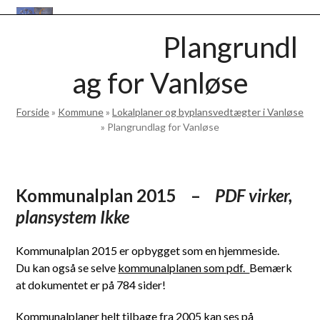
Skip
Open
Close
to
VANLØSEBASEN
Plangrundl
mobile
mobile
content
menu
menu
ag for Vanløse
Forside
»
Kommune
»
Lokalplaner og byplansvedtægter i Vanløse
»
Plangrundlag for Vanløse
Kommunalplan 2015
–
PDF virker,
plansystem Ikke
Kommunalplan 2015 er opbygget som en hjemmeside.
Du kan også se selve
kommunalplanen som pdf.
Bemærk
at dokumentet er på 784 sider!
Kommunalplaner helt tilbage fra 2005 kan ses på