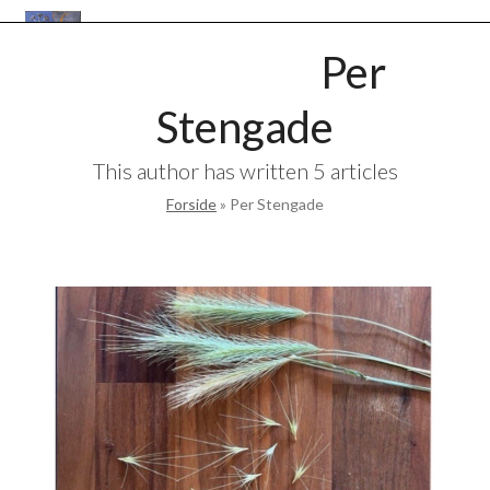
Skip
Open
Close
to
VANLØSEBASEN
Per
mobile
mobile
content
menu
menu
Stengade
This author has written 5 articles
Forside
»
Per Stengade