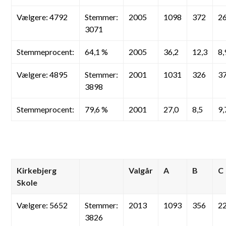
Vælgere: 4792
Stemmer:
2005
1098
372
2
3071
Stemmeprocent:
64,1 %
2005
36,2
12,3
8,
Vælgere: 4895
Stemmer:
2001
1031
326
3
3898
Stemmeprocent:
79,6 %
2001
27,0
8,5
9,
Kirkebjerg
Valgår
A
B
C
Skole
Vælgere: 5652
Stemmer:
2013
1093
356
2
3826