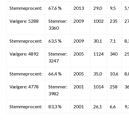
Stemmeprocent:
67,6 %
2013
29,0
9,5
5,
Vælgere: 5288
Stemmer:
2009
1002
235
2
3360
Stemmeprocent:
63,5 %
2009
30,1
7,1
8,
Vælgere: 4892
Stemmer:
2005
1124
340
2
3247
Stemmeprocent:
66,4 %
2005
35,0
10,6
8,
Vælgere: 4778
Stemmer:
2001
1014
258
3
3982
Stemmeprocent:
83,3 %
2001
26,1
6,6
9,