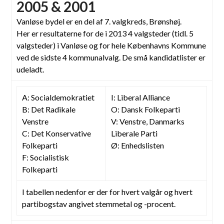
2005 & 2001
Vanløse bydel er en del af 7. valgkreds, Brønshøj.
Her er resultaterne for de i 2013 4 valgsteder (tidl. 5
valgsteder) i Vanløse og for hele Københavns Kommune
ved de sidste 4 kommunalvalg. De små kandidatlister er
udeladt.
A: Socialdemokratiet
I: Liberal Alliance
B: Det Radikale
O: Dansk Folkeparti
Venstre
V: Venstre, Danmarks
C: Det Konservative
Liberale Parti
Folkeparti
Ø: Enhedslisten
F: Socialistisk
Folkeparti
I tabellen nedenfor er der for hvert valgår og hvert
partibogstav angivet stemmetal og -procent.