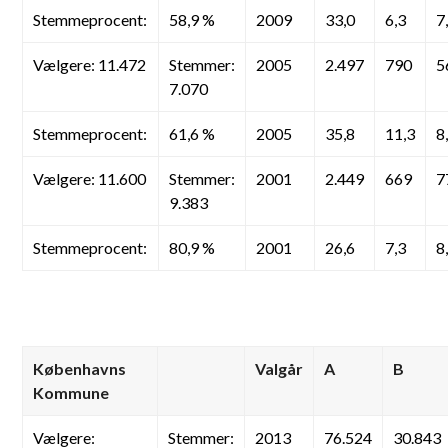
Stemmeprocent:
58,9 %
2009
33,0
6,3
7
Vælgere: 11.472
Stemmer:
2005
2.497
790
5
7.070
Stemmeprocent:
61,6 %
2005
35,8
11,3
8
Vælgere: 11.600
Stemmer:
2001
2.449
669
7
9.383
Stemmeprocent:
80,9 %
2001
26,6
7,3
8
Københavns
Valgår
A
B
Kommune
Vælgere:
Stemmer:
2013
76.524
30.843