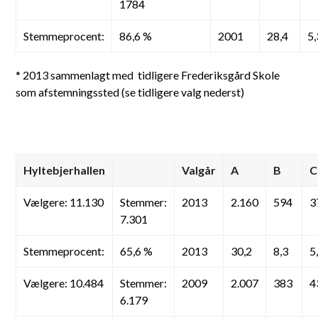
1784
Stemmeprocent:
86,6 %
2001
28,4
5,
* 2013 sammenlagt med tidligere Frederiksgård Skole
som afstemningssted (se tidligere valg nederst)
Hyltebjerhallen
Valgår
A
B
C
Vælgere: 11.130
Stemmer:
2013
2.160
594
3
7.301
Stemmeprocent:
65,6 %
2013
30,2
8,3
5
Vælgere: 10.484
Stemmer:
2009
2.007
383
4
6.179