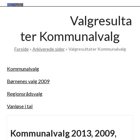
Skip
Open
Close
to
VANLØSEBASEN
Valgresulta
mobile
mobile
content
menu
menu
ter Kommunalvalg
Forside
»
Arkiverede sider
»
Valgresultater Kommunalvalg
Kommunalvalg
Børnenes valg 2009
Regionsrådsvalg
Vanløse i tal
Kommunalvalg 2013, 2009,