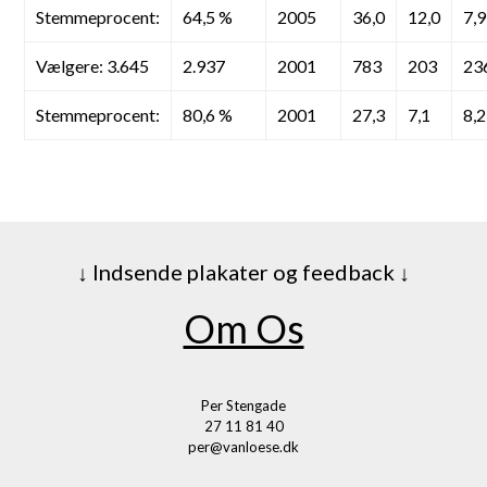
Stemmeprocent:
64,5 %
2005
36,0
12,0
7,9
Vælgere: 3.645
2.937
2001
783
203
23
Stemmeprocent:
80,6 %
2001
27,3
7,1
8,2
↓ Indsende plakater og feedback ↓
Om Os
Per Stengade
27 11 81 40
per@vanloese.dk