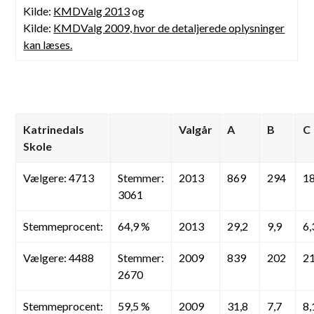
Kilde:
KMDValg 2013
og
Kilde:
KMDValg 2009, hvor de detaljerede oplysninger
kan læses.
Katrinedals
Valgår
A
B
C
Skole
Vælgere: 4713
Stemmer:
2013
869
294
1
3061
Stemmeprocent:
64,9 %
2013
29,2
9,9
6,
Vælgere: 4488
Stemmer:
2009
839
202
2
2670
Stemmeprocent:
59,5 %
2009
31,8
7,7
8,