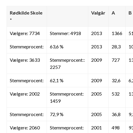
Rødkilde Skole
Valgår
A
B
*
Vælgere: 7734
Stemmer: 4918
2013
1366
5
Stemmeprocent:
63,6 %
2013
28,3
1
Vælgere: 3633
Stemmeprocent::
2009
727
1
2257
Stemmeprocent:
62,1 %
2009
32,6
6,
Vælgere: 2002
Stemmeprocent:
2005
532
1
1459
Stemmeprocent:
72,9 %
2005
36,8
9,
Vælgere: 2060
Stemmeprocent:
2001
498
9