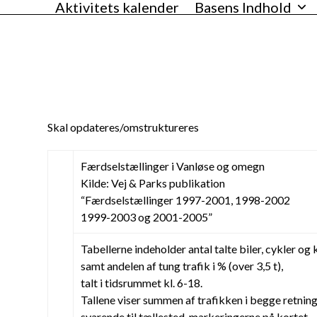
Aktivitets kalender
Basens Indhold
Skip
VANLØSEBASEN
to
content
Skal opdateres/omstruktureres
Færdselstællinger i Vanløse og omegn
Kilde: Vej & Parks publikation
“Færdselstællinger 1997-2001, 1998-2002
1999-2003 og 2001-2005”
Tabellerne indeholder antal talte biler, cykler og k
samt andelen af tung trafik i % (over 3,5 t),
talt i tidsrummet kl. 6-18.
Tallene viser summen af trafikken i begge retnin
svarende til tællested-markeringerne på kortet.