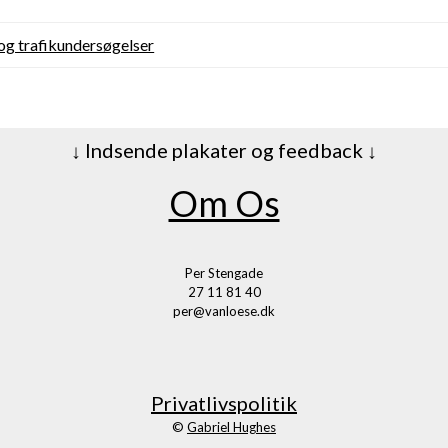
 og trafikundersøgelser
↓ Indsende plakater og feedback ↓
Om Os
Per Stengade
27 11 81 40
per@vanloese.dk
Privatlivspolitik
©
Gabriel Hughes