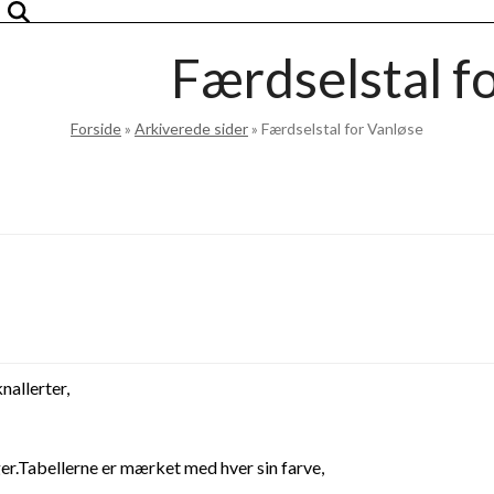
Færdselstal f
Forside
»
Arkiverede sider
»
Færdselstal for Vanløse
nallerter,
ger.Tabellerne er mærket med hver sin farve,